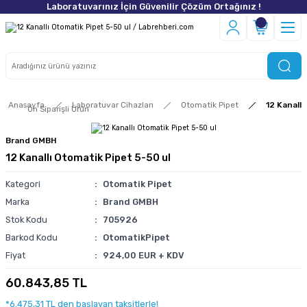
Laboratuvarınız İçin Güvenilir Çözüm Ortağınız !
Anasayfa
Laboratuvar Cihazları
Otomatik Pipet
12 Kanall
Ön Siparişli Ürün
Brand GMBH
12 Kanallı Otomatik Pipet 5-50 ul
Kategori
Otomatik Pipet
Marka
Brand GMBH
Stok Kodu
705926
Barkod Kodu
OtomatikPipet
Fiyat
924,00 EUR + KDV
60.843,85 TL
*6.475,31 TL den başlayan taksitlerle!