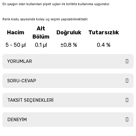
En yaygın olan kullanılan pipet uçları ile birlikte kullanıma uygundur.
Renk kodu sayesinde kolay uç seçimi yapılabilmektedir.
Alt
Hacim
Doğruluk
Tutarsızlık
Bölüm
5 - 50 µl
0,1 µl
±0,8 %
0.4 %
YORUMLAR
SORU-CEVAP
Bu ürüne ilk yorumu siz yapın!
TAKSİT SEÇENEKLERİ
Yorum Yaz
Ürün hakkında henüz soru sorulmamış.
DENEYİM
Soru Sor