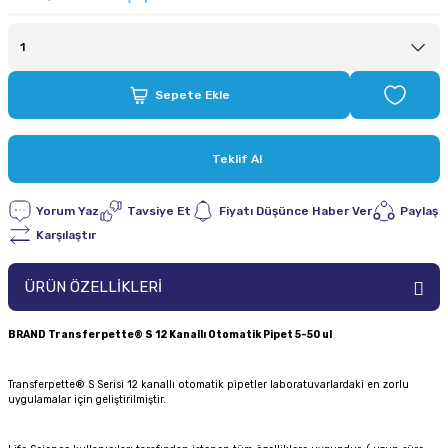
Sepete Ekle
Teklif Al
Yorum Yaz
Tavsiye Et
Fiyatı Düşünce Haber Ver
Paylaş
Karşılaştır
ÜRÜN ÖZELLİKLERİ
BRAND Transferpette® S 12 Kanallı Otomatik Pipet 5-50 ul
Transferpette® S Serisi 12 kanallı otomatik pipetler laboratuvarlardaki en zorlu
uygulamalar için geliştirilmiştir.