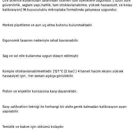
Life Science kullanıcıları tarafından istenen tüm özelliklere uygundur. ( uzun süre
güvenilirlik, sağlam yapı,hafilik, tam otoklavlanabilme, yüksek hassasiyet, ve kolay
kalibrasyon) 96 kuyuculuklu mikroplaka formatında çalışmaya uygundur.
Merkez pipetleme ve ayrı uç atma butonu bulunmaktadır.
Ergonomik tasarımı nedeniyle rahat kavranabilir.
Sağ ve sol elle kullanıma uygun dizayn edilmiştir.
Komple otoklavlanabilmektedir. (121 °C (2 bar) ) 4 haneli hacim ekranı yüksek
hassasiyet için , her zaman açıkça görülebilir.
Piston ve enjektör korozyona karşı dayanıklıdır.
Easy calibration tekniği ile herhangi bir alete gerek kalmadan kalibrasyon ayarı
yapılabilir.
Temizlik ve bakım için sökümü kolaydır.