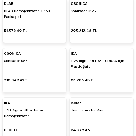
DLAB
QSONİCA
DLAB Homojenizatör D-160
Sonikatör Q125
Package 1
51.379,49 TL
293.212,46 TL
QSONİCA
IKA
Sonikatör Q55
T 25 digital ULTRA-TURRAX için
Plastik Şaft
210.849,41 TL
23.786,45 TL
IKA
isolab
T 18 Digital Ultra-Turrax
Homojenizatör Mini
Homojenizatör
0,00 TL
24.379,46 TL