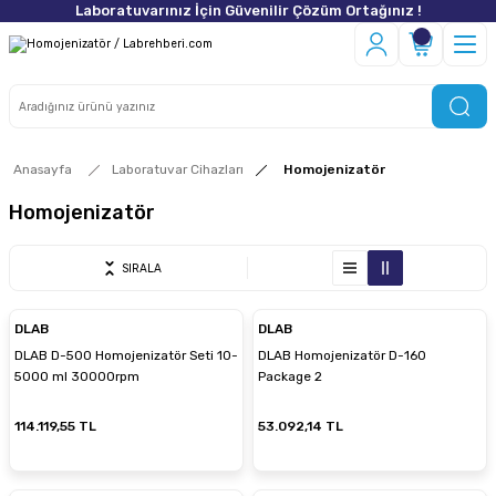
Laboratuvarınız İçin Güvenilir Çözüm Ortağınız !
Anasayfa
Laboratuvar Cihazları
Homojenizatör
Homojenizatör
SIRALA
DLAB
DLAB
DLAB D-500 Homojenizatör Seti 10-
DLAB Homojenizatör D-160
5000 ml 30000rpm
Package 2
114.119,55 TL
53.092,14 TL