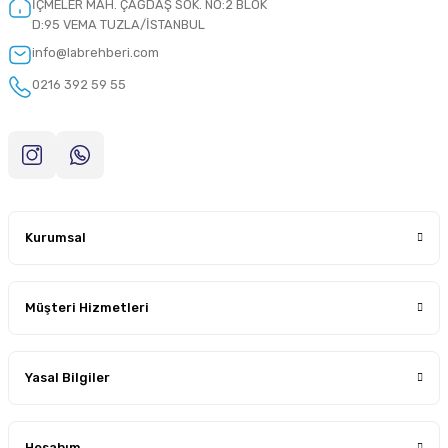
İÇMELER MAH. ÇAĞDAŞ SOK. NO:2 BLOK
D:95 VEMA TUZLA/İSTANBUL
info@labrehberi.com
0216 392 59 55
Kurumsal
Müşteri Hizmetleri
Yasal Bilgiler
Hesabım