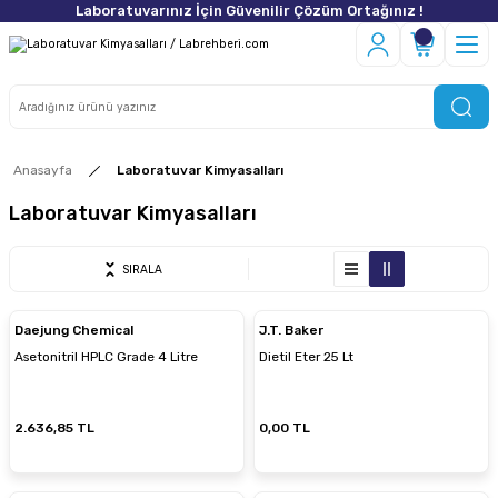
Laboratuvarınız İçin Güvenilir Çözüm Ortağınız !
Anasayfa
Laboratuvar Kimyasalları
Laboratuvar Kimyasalları
SIRALA
Daejung Chemical
J.T. Baker
Asetonitril HPLC Grade 4 Litre
Dietil Eter 25 Lt
2.636,85 TL
0,00 TL