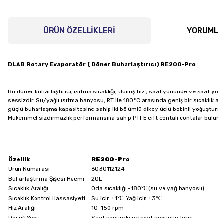
ÜRÜN ÖZELLİKLERİ
YORUM
DLAB Rotary Evaporatör ( Döner Buharlaştırıcı) RE200-Pro
Bu döner buharlaştırıcı, ısıtma sıcaklığı, dönüş hızı, saat yönünde ve saat 
sessizdir. Su/yağlı ısıtma banyosu, RT ile 180°C arasında geniş bir sıcaklık a
güçlü buharlaşma kapasitesine sahip iki bölümlü dikey üçlü bobinli yoğuşturm
Mükemmel sızdırmazlık performansına sahip PTFE çift contalı contalar bul
Özellik
RE200-Pro
Ürün Numarası
6030112124
Buharlaştırma Şişesi Hacmi
20L
Sıcaklık Aralığı
Oda sıcaklığı -180℃ (su ve yağ banyosu)
Sıcaklık Kontrol Hassasiyeti
Su için ±1℃; Yağ için ±3℃
Hız Aralığı
10-150 rpm
Dönüş Yönü
Saat yönünde ve saat yönünün tersi