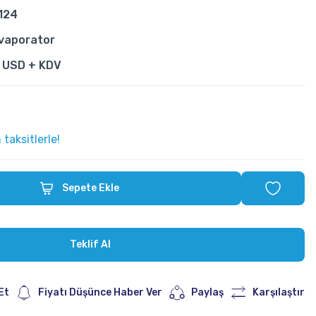
124
vaporator
0 USD + KDV
taksitlerle!
Sepete Ekle
Teklif Al
Et
Fiyatı Düşünce Haber Ver
Paylaş
Karşılaştır