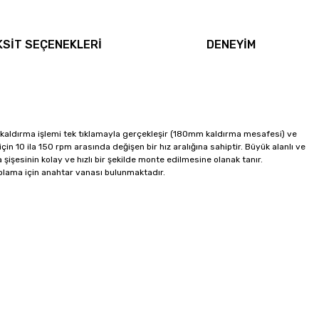
KSİT SEÇENEKLERİ
DENEYİM
or kaldırma işlemi tek tıklamayla gerçekleşir (180mm kaldırma mesafesi) ve
in 10 ila 150 rpm arasında değişen bir hız aralığına sahiptir. Büyük alanlı ve
işesinin kolay ve hızlı bir şekilde monte edilmesine olanak tanır.
lama için anahtar vanası bulunmaktadır.