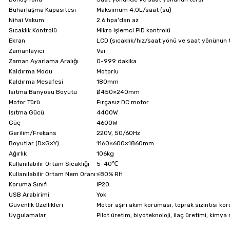
Buharlaşma Kapasitesi
Maksimum 4.0L/saat (su)
Nihai Vakum
2.6 hpa'dan az
Sıcaklık Kontrolü
Mikro işlemci PID kontrolü
Ekran
LCD (sıcaklık/hız/saat yönü ve saat yönünün
Zamanlayıcı
Var
Zaman Ayarlama Aralığı
0-999 dakika
Kaldırma Modu
Motorlu
Kaldırma Mesafesi
180mm
Isıtma Banyosu Boyutu
Ø450×240mm
Motor Türü
Fırçasız DC motor
Isıtma Gücü
4400W
Güç
4600W
Gerilim/Frekans
220V, 50/60Hz
Boyutlar (D×G×Y)
1160×600×1860mm
Ağırlık
106kg
Kullanılabilir Ortam Sıcaklığı
5-40℃
Kullanılabilir Ortam Nem Oranı
≤80% RH
Koruma Sınıfı
IP20
USB Arabirimi
Yok
Güvenlik Özellikleri
Motor aşırı akım koruması, toprak sızıntısı k
Uygulamalar
Pilot üretim, biyoteknoloji, ilaç üretimi, kim