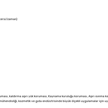
 tersi/zaman)
oruması, kaldırma aşırı yük koruması, Kaynama kuruluğu koruması, Aşırı ısınma 
ya mühendisliği, kozmetik ve gıda endüstrisinde büyük ölçekli uygulamalar için u