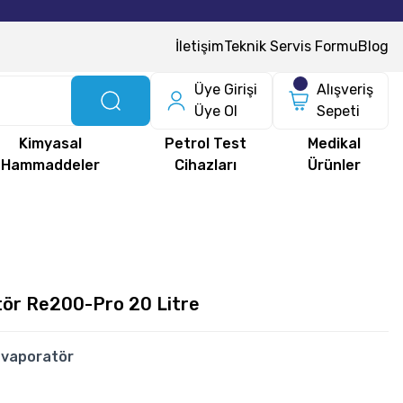
İletişim
Teknik Servis Formu
Blog
Üye Girişi
Alışveriş
Üye Ol
Sepeti
Kimyasal
Petrol Test
Medikal
Hammaddeler
Cihazları
Ürünler
tör Re200-Pro 20 Litre
Evaporatör