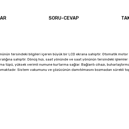
LAR
SORU-CEVAP
TA
yönünün tersindeki bilgileri içeren büyük bir LCD ekrana sahiptir. Otomatik mot
ralığına sahiptir. Dönüş hızı, saat yönünde ve saat yönünün tersindeki işlemler iç
a tüpü, yüksek verimli numune kurtarma sağlar. Bağlantı cihazı, buharlaştırma ş
unmaktadır. Sistem vakumunu ve çözücünün damıtılmasını bozmadan sürekli top