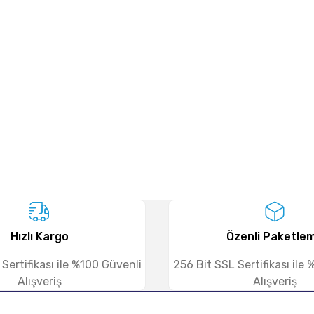
Ürün hakkında henüz soru sorulmamış.
Bu ürüne ilk yorumu siz yapın!
Sitemize ilk yorumu siz yapın!
Deneyimini Paylaş
Yorum Yaz
Soru Sor
Hızlı Kargo
Özenli Paketle
Sertifikası ile %100 Güvenli
256 Bit SSL Sertifikası ile
Alışveriş
Alışveriş