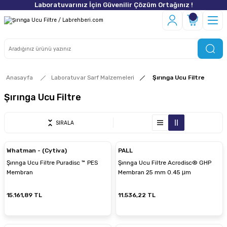
Laboratuvarınız İçin Güvenilir Çözüm Ortağınız !
Anasayfa
Laboratuvar Sarf Malzemeleri
Şırınga Ucu Filtre
Şırınga Ucu Filtre
SIRALA
Whatman - (Cytiva)
PALL
Şırınga Ucu Filtre Puradisc ™ PES
Şırınga Ucu Filtre Acrodisc® GHP
Membran
Membran 25 mm 0.45 μm
15.161,89 TL
11.536,22 TL