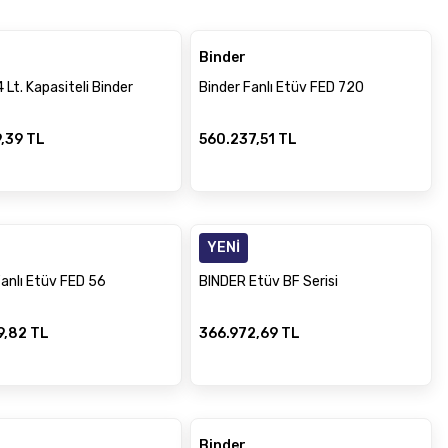
Binder
 Lt. Kapasiteli Binder
Binder Fanlı Etüv FED 720
9,39 TL
560.237,51 TL
YENİ
Binder
Fanlı Etüv FED 56
BINDER Etüv BF Serisi
9,82 TL
366.972,69 TL
Binder