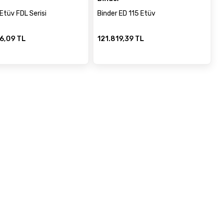
Etüv FDL Serisi
Binder ED 115 Etüv
6,09 TL
121.819,39 TL