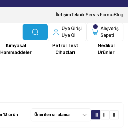
İletişim
Teknik Servis Formu
Blog
Üye Girişi
Alışveriş
Üye Ol
Sepeti
Kimyasal
Petrol Test
Medikal
Hammaddeler
Cihazları
Ürünler
m 13 ürün