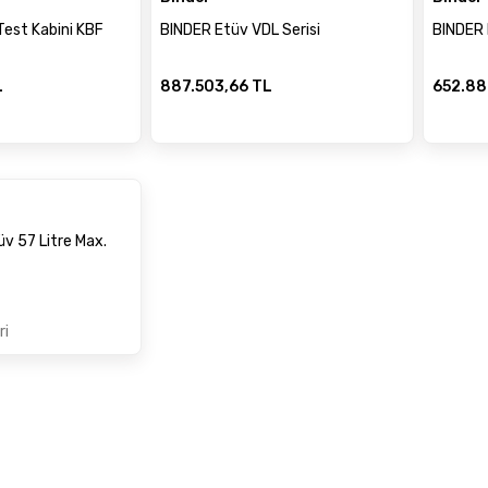
Test Kabini KBF
BINDER Etüv VDL Serisi
BINDER 
L
887.503,66 TL
652.88
üv 57 Litre Max.
ri