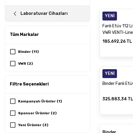
Laboratuvar Cihazları
YENİ
VWR
Fanlı Etüv 112 L
VWR VENTI-Line
Tüm Markalar
185.692,26 TL
Binder (11)
VWR (2)
YENİ
Binder
Binder Fanlı Et
Filtre Seçenekleri
325.883,34 T
Kampanyalı Ürünler (1)
Sponsor Ürünler (2)
Yeni Ürünler (3)
Binder