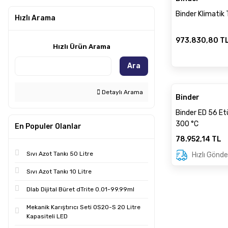
Binder Klimatik 
Hızlı Arama
973.830,80 T
Hızlı Ürün Arama
Ara
Detaylı Arama
Binder
Binder ED 56 Et
300 °C
En Populer Olanlar
78.952,14 TL
Sıvı Azot Tankı 50 Litre
Hızlı Gönde
Sıvı Azot Tankı 10 Litre
Dlab Dijital Büret dTrite 0.01-99.99ml
Mekanik Karıştırıcı Seti OS20-S 20 Litre
Kapasiteli LED