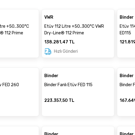
VWR
Binder
itre +50..300°C
Etüv 112 Litre +50..300°C VWR
Etüv 114
® 112 Prime
Dry-Line® 112 Prime
ED115
138.281,47 TL
121.81
Hızlı Gönderi
Binder
Binder
üv FED 260
Binder Fanlı Etüv FED 115
Binder 
L
223.357,50 TL
167.64
Binder
Binder