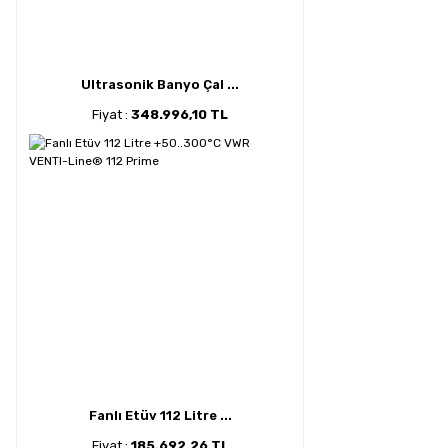
Ultrasonik Banyo Çal ...
Fiyat :
348.996,10 TL
Fanlı Etüv 112 Litre ...
Fiyat :
185.692,26 TL