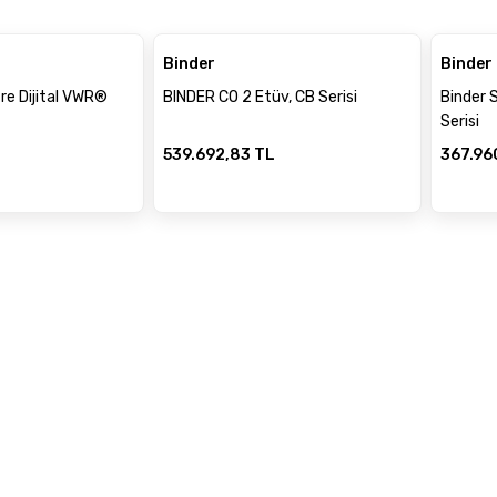
Binder
Binder
tre Dijital VWR®
BINDER CO 2 Etüv, CB Serisi
Binder 
Serisi
539.692,83 TL
367.96