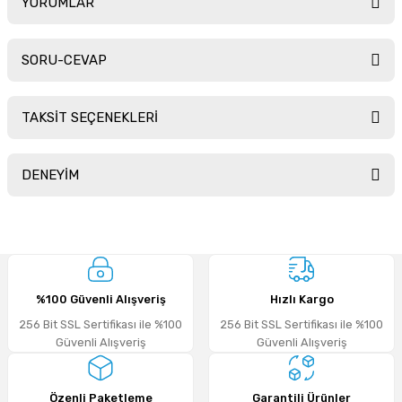
YORUMLAR
SORU-CEVAP
Bu ürüne ilk yorumu siz yapın!
TAKSİT SEÇENEKLERİ
Yorum Yaz
Ürün hakkında henüz soru sorulmamış.
DENEYİM
Soru Sor
Sitemize ilk yorumu siz yapın!
%100 Güvenli Alışveriş
Hızlı Kargo
Deneyimini Paylaş
256 Bit SSL Sertifikası ile %100
256 Bit SSL Sertifikası ile %100
Güvenli Alışveriş
Güvenli Alışveriş
Özenli Paketleme
Garantili Ürünler