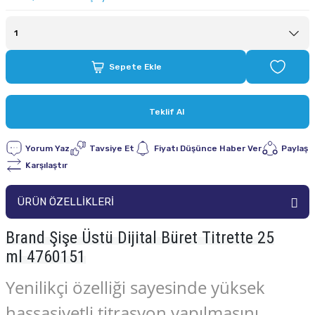
Sepete Ekle
Teklif Al
Yorum Yaz
Tavsiye Et
Fiyatı Düşünce Haber Ver
Paylaş
Karşılaştır
ÜRÜN ÖZELLİKLERİ
Brand Şişe Üstü Dijital Büret Titrette 25
ml 4760151
Yenilikçi özelliği sayesinde yüksek
hassasiyetli titrasyon yapılmasını