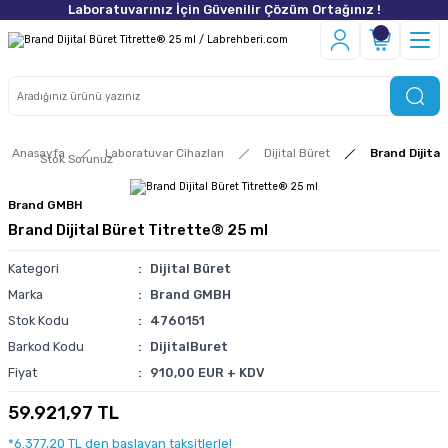
Laboratuvarınız İçin Güvenilir Çözüm Ortağınız !
Anasayfa
Laboratuvar Cihazları
Dijital Büret
Brand Dijita
Stok Sorunuz
Brand GMBH
Brand Dijital Büret Titrette® 25 ml
Kategori
Dijital Büret
Marka
Brand GMBH
Stok Kodu
4760151
Barkod Kodu
DijitalBuret
Fiyat
910,00 EUR + KDV
59.921,97 TL
*6.377,20 TL den başlayan taksitlerle!