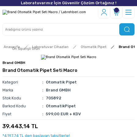
Laboratuvarınız İçin Güvenilir Çözüm Ortağınız !
Anasayfa
Laboratuvar Cihazları
Otomatik Pipet
Brand Oto
Ön Siparişli Ürün
Brand GMBH
Brand Otomatik Pipet Seti Macro
Kategori
Otomatik Pipet
Marka
Brand GMBH
Stok Kodu
705892
Barkod Kodu
OtomatikPipet
Fiyat
599,00 EUR + KDV
39.443,14 TL
*4.197,74 TL den başlayan taksitlerle!