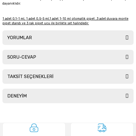
dayanıklıdır.
1 adet 0,1-1 ml, 1 adet 0,5-5 ml,1 adet 1-10 ml otomatik pipet ,3 adet duvara monte
pipet standı ve 3 rak pipet ucu ile birlikte set halindedir.
YORUMLAR
SORU-CEVAP
Bu ürüne ilk yorumu siz yapın!
TAKSİT SEÇENEKLERİ
Yorum Yaz
Ürün hakkında henüz soru sorulmamış.
DENEYİM
Soru Sor
Sitemize ilk yorumu siz yapın!