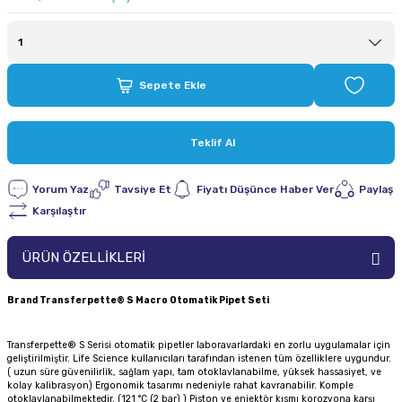
Sepete Ekle
Teklif Al
Yorum Yaz
Tavsiye Et
Fiyatı Düşünce Haber Ver
Paylaş
Karşılaştır
ÜRÜN ÖZELLİKLERİ
Brand Transferpette® S Macro Otomatik Pipet Seti
Transferpette® S Serisi otomatik pipetler laboravarlardaki en zorlu uygulamalar için
geliştirilmiştir. Life Science kullanıcıları tarafından istenen tüm özelliklere uygundur.
( uzun süre güvenilirlik, sağlam yapı, tam otoklavlanabilme, yüksek hassasiyet, ve
kolay kalibrasyon) Ergonomik tasarımı nedeniyle rahat kavranabilir. Komple
otoklavlanabilmektedir. (121 °C (2 bar) ) Piston ve enjektör kısmı korozyona karşı