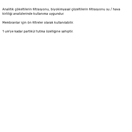
Analitik çökeltilerin filtrasyonu, biyokimyasal çözeltilerin filtrasyonu su / hava
kirliliği analizlerinde kullanıma uygundur.
Membranlar için ön filtreler olarak kullanılabilir.
1 um'ye kadar partikül tutma özelliğine sahiptir.