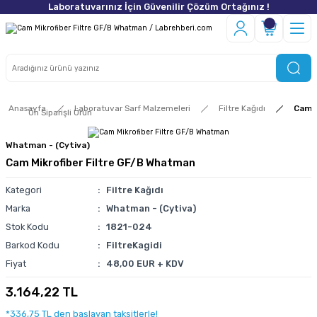
Laboratuvarınız İçin Güvenilir Çözüm Ortağınız !
Anasayfa
Laboratuvar Sarf Malzemeleri
Filtre Kağıdı
Cam M
Ön Siparişli Ürün
Whatman - (Cytiva)
Cam Mikrofiber Filtre GF/B Whatman
Kategori
Filtre Kağıdı
Marka
Whatman - (Cytiva)
Stok Kodu
1821-024
Barkod Kodu
FiltreKagidi
Fiyat
48,00 EUR + KDV
3.164,22 TL
*336,75 TL den başlayan taksitlerle!