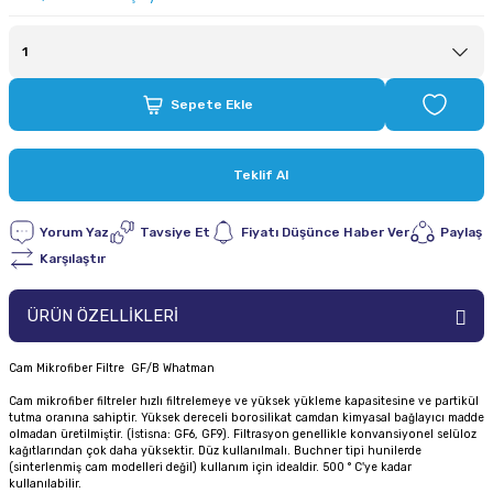
Sepete Ekle
Teklif Al
Yorum Yaz
Tavsiye Et
Fiyatı Düşünce Haber Ver
Paylaş
Karşılaştır
ÜRÜN ÖZELLİKLERİ
Cam Mikrofiber Filtre GF/B Whatman
Cam mikrofiber filtreler hızlı filtrelemeye ve yüksek yükleme kapasitesine ve partikül
tutma oranına sahiptir. Yüksek dereceli borosilikat camdan kimyasal bağlayıcı madde
olmadan üretilmiştir. (İstisna: GF6, GF9). Filtrasyon genellikle konvansiyonel selüloz
kağıtlarından çok daha yüksektir. Düz kullanılmalı. Buchner tipi hunilerde
(sinterlenmiş cam modelleri değil) kullanım için idealdir. 500 ° C'ye kadar
kullanılabilir.