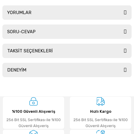
YORUMLAR
SORU-CEVAP
Bu ürüne ilk yorumu siz yapın!
TAKSİT SEÇENEKLERİ
Yorum Yaz
Ürün hakkında henüz soru sorulmamış.
DENEYİM
Soru Sor
Sitemize ilk yorumu siz yapın!
%100 Güvenli Alışveriş
Hızlı Kargo
Deneyimini Paylaş
256 Bit SSL Sertifikası ile %100
256 Bit SSL Sertifikası ile %100
Güvenli Alışveriş
Güvenli Alışveriş