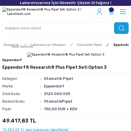
Laboratuvarınız İçin Güvenilir Çözüm Ortağınız !
Anasayfa
Laboratuvar Cihazları
Otomatik Pipet
Eppendor
Stok Sorunuz
Eppendorf
Eppendorf® Research® Plus Pipet Seti Option 3
Kategori
Otomatik Pipet
Marka
Eppendorf
Stok Kodu
3120 000.925
Barkod Kodu
OtomatikPipet
Fiyat
750,00 EUR + KDV
49.417,83 TL
*5.259,29 TL den başlayan taksitlerle!