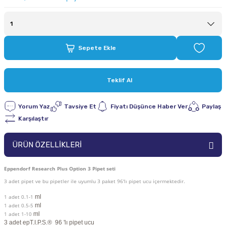
Sepete Ekle
Teklif Al
Yorum Yaz
Tavsiye Et
Fiyatı Düşünce Haber Ver
Paylaş
Karşılaştır
ÜRÜN ÖZELLİKLERİ
Eppendorf Research Plus Option 3 Pipet seti
3 adet pipet ve bu pipetler ile uyumlu 3 paket 96'lı pipet ucu içermektedir.
1 adet 0.1-1
ml
1 adet 0.5-5
ml
1 adet 1-10
ml
3 adet
epT.I.P.S.® 96 'lı pipet ucu