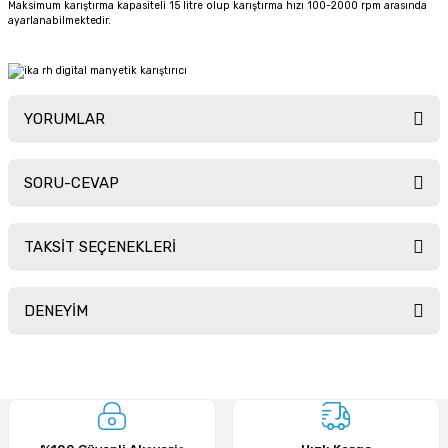
Maksimum karıştırma kapasiteli 15 litre olup karıştırma hızı 100-2000 rpm arasında
ayarlanabilmektedir.
YORUMLAR
SORU-CEVAP
Bu ürüne ilk yorumu siz yapın!
TAKSİT SEÇENEKLERİ
Yorum Yaz
Ürün hakkında henüz soru sorulmamış.
DENEYİM
Soru Sor
Sitemize ilk yorumu siz yapın!