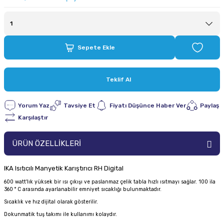
Sepete Ekle
Teklif Al
Yorum Yaz
Tavsiye Et
Fiyatı Düşünce Haber Ver
Paylaş
Karşılaştır
ÜRÜN ÖZELLİKLERİ
IKA Isıtıcılı Manyetik Karıştırıcı RH Digital
600 watt'lık yüksek bir ısı çıkışı ve paslanmaz çelik tabla hızlı ısıtmayı sağlar. 100 ila
360 ° C arasında ayarlanabilir emniyet sıcaklığı bulunmaktadır.
Sıcaklık ve hız dijital olarak gösterilir.
Dokunmatik tuş takımı ile kullanımı kolaydır.