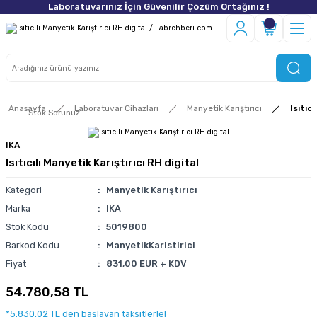
Laboratuvarınız İçin Güvenilir Çözüm Ortağınız !
Anasayfa
Laboratuvar Cihazları
Manyetik Karıştırıcı
Isıtıcı
Stok Sorunuz
IKA
Isıtıcılı Manyetik Karıştırıcı RH digital
Kategori
Manyetik Karıştırıcı
Marka
IKA
Stok Kodu
5019800
Barkod Kodu
ManyetikKaristirici
Fiyat
831,00 EUR + KDV
54.780,58 TL
*5.830,02 TL den başlayan taksitlerle!