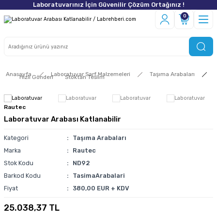
Laboratuvarınız İçin Güvenilir Çözüm Ortağınız !
0
Anasayfa
Laboratuvar Sarf Malzemeleri
Taşıma Arabaları
Hızlı Gönderi
Stoktan Teslim
Rautec
Laboratuvar Arabası Katlanabilir
Kategori
Taşıma Arabaları
Marka
Rautec
Stok Kodu
ND92
Barkod Kodu
TasimaArabalari
Fiyat
380,00 EUR + KDV
25.038,37 TL