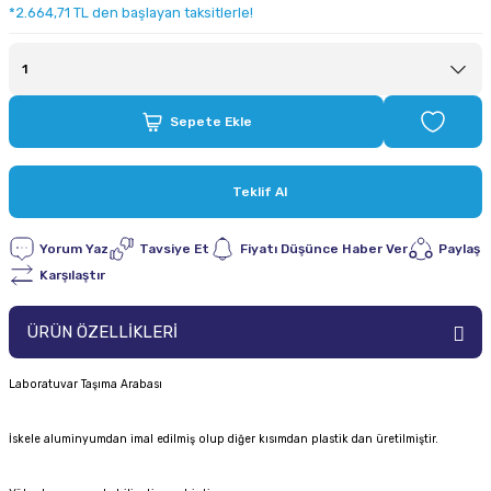
*2.664,71 TL den başlayan taksitlerle!
Sepete Ekle
Teklif Al
Yorum Yaz
Tavsiye Et
Fiyatı Düşünce Haber Ver
Paylaş
Karşılaştır
ÜRÜN ÖZELLİKLERİ
Laboratuvar Taşıma Arabası
İskele aluminyumdan imal edilmiş olup diğer kısımdan plastik dan üretilmiştir.