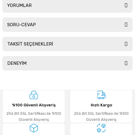
YORUMLAR
SORU-CEVAP
Bu ürüne ilk yorumu siz yapın!
TAKSİT SEÇENEKLERİ
Yorum Yaz
Ürün hakkında henüz soru sorulmamış.
DENEYİM
Soru Sor
Sitemize ilk yorumu siz yapın!
%100 Güvenli Alışveriş
Hızlı Kargo
Deneyimini Paylaş
256 Bit SSL Sertifikası ile %100
256 Bit SSL Sertifikası ile %100
Güvenli Alışveriş
Güvenli Alışveriş