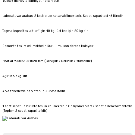
Yüksek manevra kabiliyetine sahiptir.
Laboratuvar arabası 2 katlı olup katlanabilmektedir. Sepet kapasitesi 46 litredir.
Taşıma kapasitesi alt raf için 40 kg, üst kat için 20 kg dir.
Demonte teslim edilmektedir. Kurulumu son derece kolaydır.
Ebatlar 900×580×1020 mm (Genişlik x Derinlik x Yükseklik)
Ağırlık 6.7 kg. dir.
Arka tekerlerde park freni bulunmaktadır.
1 adet sepet ile birlikte teslim edilmektedir. Opsiyonel olarak sepet eklenebilmektedir.
(Toplam 2 sepet kapasitelidir)