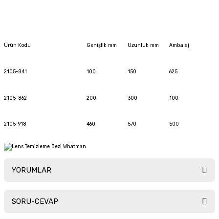
Ürün Kodu
Genişlik mm
Uzunluk mm
Ambalaj
2105-841
100
150
625
2105-862
200
300
100
2105-918
460
570
500
YORUMLAR
SORU-CEVAP
Bu ürüne ilk yorumu siz yapın!