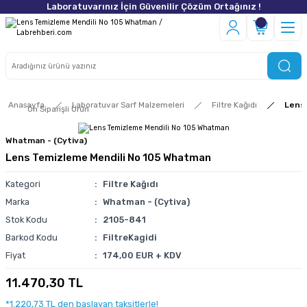
Laboratuvarınız İçin Güvenilir Çözüm Ortağınız !
Anasayfa
Laboratuvar Sarf Malzemeleri
Filtre Kağıdı
Lens
Ön Siparişli Ürün
Whatman - (Cytiva)
Lens Temizleme Mendili No 105 Whatman
Kategori
Filtre Kağıdı
Marka
Whatman - (Cytiva)
Stok Kodu
2105-841
Barkod Kodu
FiltreKagidi
Fiyat
174,00 EUR + KDV
11.470,30 TL
*1.220,73 TL den başlayan taksitlerle!