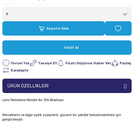
Sepete Ekle
Teklif Al
Yorum Yaz
Tavsiye Et
Fiyatı Düşünce Haber Ver
Paylaş
Karşılaştır
ÜRÜN ÖZELLİKLERİ
Lens Temizleme Mendili No 105 Whatman
Merceklerin ve diğer optik yüzeylerin güvenli bir şekilde temizlenebilmesi için
geliştirilmiştir.