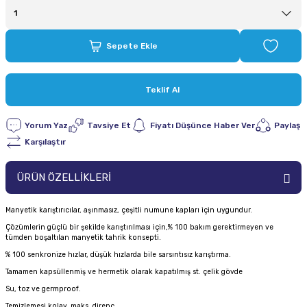
Sepete Ekle
Teklif Al
Yorum Yaz
Tavsiye Et
Fiyatı Düşünce Haber Ver
Paylaş
Karşılaştır
ÜRÜN ÖZELLİKLERİ
Manyetik karıştırıcılar, aşınmasız, çeşitli numune kapları için uygundur.
Çözümlerin güçlü bir şekilde karıştırılması için,% 100 bakım gerektirmeyen ve
tümden boşaltılan manyetik tahrik konsepti.
% 100 senkronize hızlar, düşük hızlarda bile sarsıntısız karıştırma.
Tamamen kapsüllenmiş ve hermetik olarak kapatılmış st. çelik gövde
Su, toz ve germproof.
Temizlemesi kolay, maks. direnç.