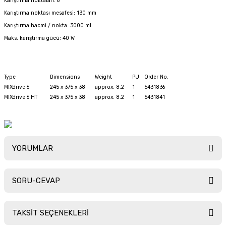
Karıştırma noktaları: 6
Karıştırma noktası mesafesi: 130 mm
Karıştırma hacmi / nokta: 3000 ml
Maks. karıştırma gücü: 40 W
Type
Dimens­ions
Weight
PU
Order No.
MIXdrive 6
245 x 375 x 38
approx. 8.2
1
5431836
MIXdrive 6 HT
245 x 375 x 38
approx. 8.2
1
5431841
YORUMLAR
SORU-CEVAP
Bu ürüne ilk yorumu siz yapın!
TAKSİT SEÇENEKLERİ
Yorum Yaz
Ürün hakkında henüz soru sorulmamış.