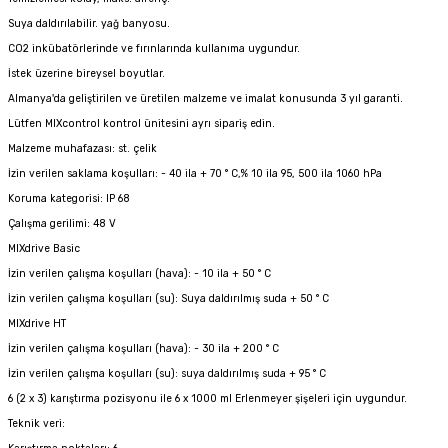
Suya daldırılabilir. yağ banyosu.
CO2 inkübatörlerinde ve fırınlarında kullanıma uygundur.
İstek üzerine bireysel boyutlar.
Almanya'da geliştirilen ve üretilen malzeme ve imalat konusunda 3 yıl garanti.
Lütfen MIXcontrol kontrol ünitesini ayrı sipariş edin.
Malzeme muhafazası: st. çelik
İzin verilen saklama koşulları: - 40 ila + 70 ° C,% 10 ila 95, 500 ila 1060 hPa
Koruma kategorisi: IP 68
Çalışma gerilimi: 48 V
MIXdrive Basic
İzin verilen çalışma koşulları (hava): - 10 ila + 50 ° C
İzin verilen çalışma koşulları (su): Suya daldırılmış suda + 50 ° C
MIXdrive HT
İzin verilen çalışma koşulları (hava): - 30 ila + 200 ° C
İzin verilen çalışma koşulları (su): suya daldırılmış suda + 95 ° C
6 (2 x 3) karıştırma pozisyonu ile 6 x 1000 ml Erlenmeyer şişeleri için uygundur.
Teknik veri: