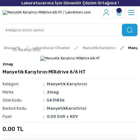
Laboratuvarınız İçin Güvenilir Çözüm Ortağınız !
Anasayfa
Laboratuvar Cihazları
Manyetik Karıştırıcı
Manyet
Ön Siparişli Ürün
2mag
Manyetik Karıştırıcı MIXdrive 6/6 HT
Kategori
Manyetik Karıştırıcı
Marka
2mag
Stok Kodu
5431836
Barkod Kodu
ManyetikKaristirici
Fiyat
0,00 EUR + KDV
0,00 TL