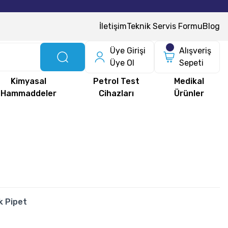
İletişim
Teknik Servis Formu
Blog
Üye Girişi
Alışveriş
Üye Ol
Sepeti
Kimyasal
Petrol Test
Medikal
Hammaddeler
Cihazları
Ürünler
k Pipet