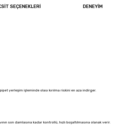
KSİT SEÇENEKLERİ
DENEYİM
pipet yerleşim işleminde olası kırılma riskini en aza indirger.
n son damlasına kadar kontrollü, hızlı boşaltılmasına olanak verir.