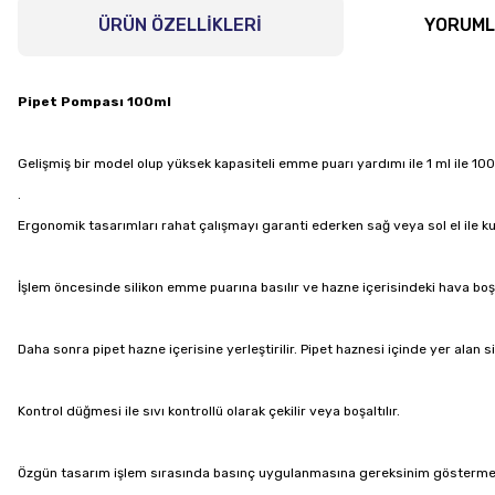
ÜRÜN ÖZELLİKLERİ
YORUM
Pipet Pompası 100ml
Gelişmiş bir model olup yüksek kapasiteli emme puarı yardımı ile 1 ml ile 100 
.
Ergonomik tasarımları rahat çalışmayı garanti ederken sağ veya sol el ile kul
İşlem öncesinde silikon emme puarına basılır ve hazne içerisindeki hava boşal
Daha sonra pipet hazne içerisine yerleştirilir. Pipet haznesi içinde yer alan s
Kontrol düğmesi ile sıvı kontrollü olarak çekilir veya boşaltılır.
Özgün tasarım işlem sırasında basınç uygulanmasına gereksinim göstermez. 