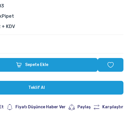
03
kPipet
R + KDV
Sepete Ekle
Teklif Al
Et
Fiyatı Düşünce Haber Ver
Paylaş
Karşılaştır