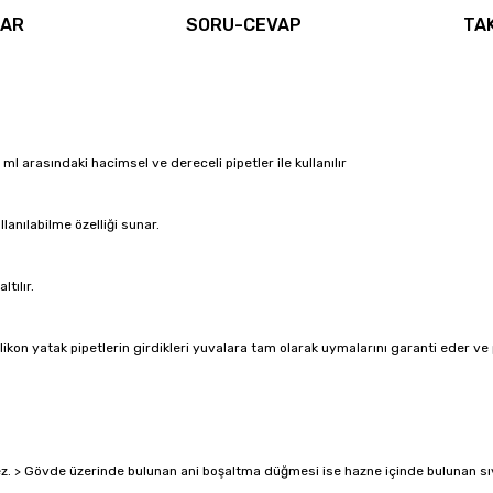
LAR
SORU-CEVAP
TA
ml arasındaki hacimsel ve dereceli pipetler ile kullanılır
lanılabilme özelliği sunar.
tılır.
ilikon yatak pipetlerin girdikleri yuvalara tam olarak uymalarını garanti eder ve 
> Gövde üzerinde bulunan ani boşaltma düğmesi ise hazne içinde bulunan sıvını