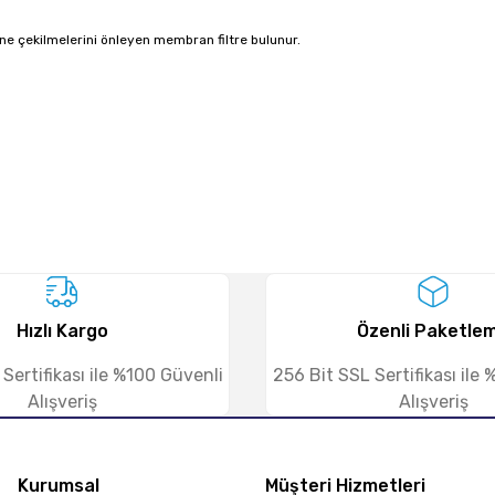
çine çekilmelerini önleyen membran filtre bulunur.
Ürün hakkında henüz soru sorulmamış.
Bu ürüne ilk yorumu siz yapın!
Sitemize ilk yorumu siz yapın!
Deneyimini Paylaş
Yorum Yaz
Soru Sor
Hızlı Kargo
Özenli Paketle
Sertifikası ile %100 Güvenli
256 Bit SSL Sertifikası ile
Alışveriş
Alışveriş
Kurumsal
Müşteri Hizmetleri