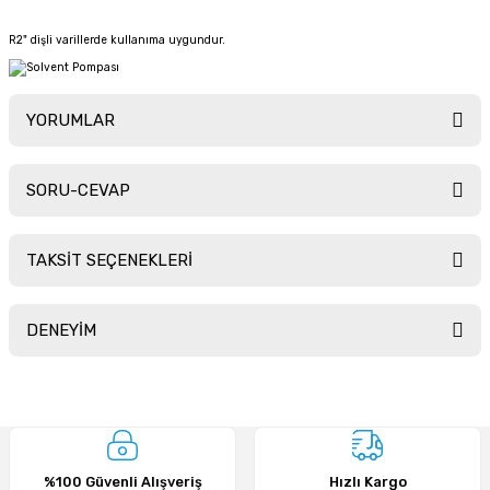
R2" dişli varillerde kullanıma uygundur.
YORUMLAR
SORU-CEVAP
Bu ürüne ilk yorumu siz yapın!
TAKSİT SEÇENEKLERİ
Yorum Yaz
Ürün hakkında henüz soru sorulmamış.
DENEYİM
Soru Sor
Sitemize ilk yorumu siz yapın!
%100 Güvenli Alışveriş
Hızlı Kargo
Deneyimini Paylaş