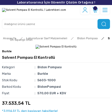
Laboratuvarınız İçin Güvenilir Çözüm Ortağınız !
Anasayfa
Laboratuvar Sarf Malzemeleri
Bidon Pompası
So
Ön Siparişli Ürün
Burkle
Solvent Pompası El Kontrollü
Kategori
Bidon Pompası
Marka
Burkle
Stok Kodu
5603-1000
Barkod Kodu
BidonPompasi
Fiyat
570,00 EUR + KDV
37.533,54 TL
*3.994,51 TL den başlayan taksitlerle!